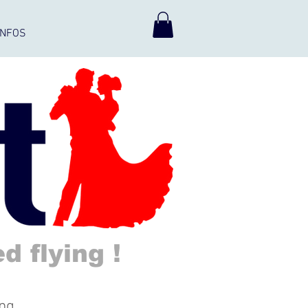
INFOS
d flying !
ng.