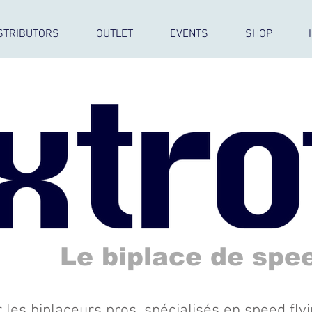
STRIBUTORS
OUTLET
EVENTS
SHOP
Le biplace de spee
 les biplaceurs pros, spécialisés en speed flyi