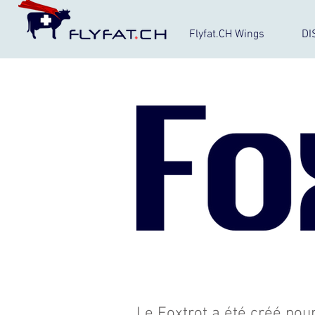
Flyfat.CH Wings
DI
Le Foxtrot a été créé pour