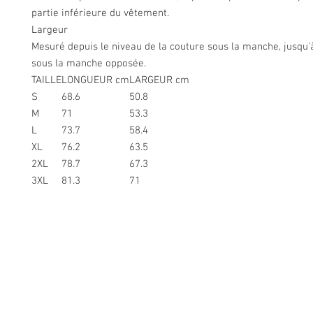
partie inférieure du vêtement.
Largeur
Mesuré depuis le niveau de la couture sous la manche, jusqu'
sous la manche opposée.
TAILLE
LONGUEUR cm
LARGEUR cm
S
68.6
50.8
M
71
53.3
L
73.7
58.4
XL
76.2
63.5
2XL
78.7
67.3
3XL
81.3
71