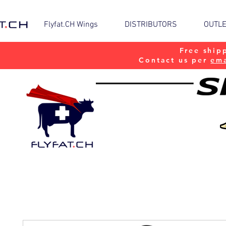
Flyfat.CH Wings
DISTRIBUTORS
OUTL
Free ship
Contact us per
ema