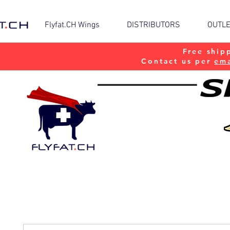
Flyfat.CH Wings
DISTRIBUTORS
OUTL
Free ship
Contact us per
ema